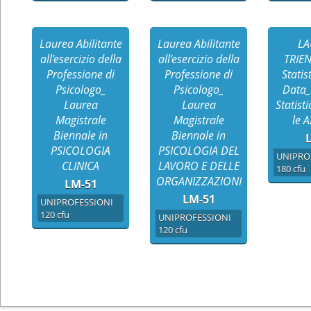
Laurea Abilitante
Laurea Abilitante
LA
all'esercizio della
all'esercizio della
TRIE
Professione di
Professione di
Statis
Psicologo_
Psicologo_
Data_
Laurea
Laurea
Statisti
Magistrale
Magistrale
le 
Biennale in
Biennale in
L
PSICOLOGIA
PSICOLOGIA DEL
UNIPRO
CLINICA
LAVORO E DELLE
180 cfu
ORGANIZZAZIONI
LM-51
LM-51
UNIPROFESSIONI
120 cfu
UNIPROFESSIONI
120 cfu