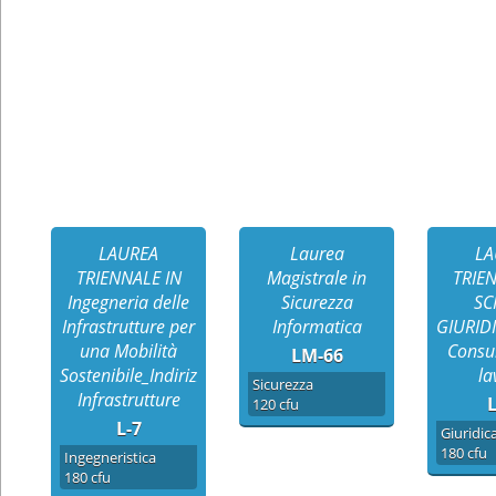
LAUREA
Laurea
LA
TRIENNALE IN
Magistrale in
TRIE
Ingegneria delle
Sicurezza
SC
Infrastrutture per
Informatica
GIURIDI
una Mobilità
Consu
LM-66
Sostenibile_Indirizzo
la
Sicurezza
Infrastrutture
L
120 cfu
L-7
Giuridic
180 cfu
Ingegneristica
180 cfu