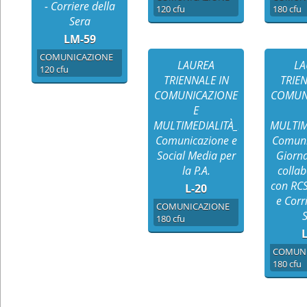
- Corriere della
120 cfu
180 cfu
Sera
LM-59
COMUNICAZIONE
LAUREA
LA
120 cfu
TRIENNALE IN
TRIE
COMUNICAZIONE
COMUN
E
MULTIMEDIALITÀ_Indirizzo
MULTIME
Comunicazione e
Comuni
Social Media per
Giorna
la P.A.
colla
con RC
L-20
e Corr
COMUNICAZIONE
180 cfu
L
COMUNI
180 cfu