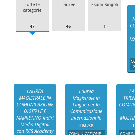
Tutte le
Lauree
Esami Singoli
categorie
M
C
47
46
1
MA
C
12
LAUREA
Laurea
LA
MAGISTRALE IN
Magistrale in
TRIE
COMUNICAZIONE
Lingue per la
COMUN
DIGITALE E
Comunicazione
MARKETING_Indirizzo
Internazionale
MULTIM
Media Digitali
LM-38
L
con RCS Academy
COMUNICAZIONE
COMUNI