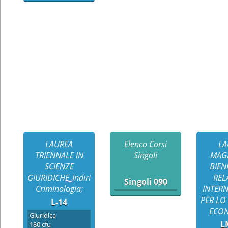
LAUREA
Elenco Corsi
LA
TRIENNALE IN
Singoli
MAGI
SCIENZE
BIEN
GIURIDICHE_Indirizzo
REL
Singoli 090
Criminologia;
INTERN
PER LO
L-14
ECO
Giuridica
L
180 cfu