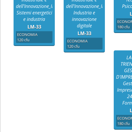
dell'Innovazione_Indirizzo
dell'Innovazione_Indirizzo
Psic
Sistemi energetici
Industria e
L
e industria
innovazione
ECONO
digitale
LM-33
180 cfu
LM-33
ECONOMIA
120 cfu
ECONOMIA
120 cfu
LA
TRIE
GES
D'IMPRE
Gest
Impres
24
Form
L
ECONO
180 cfu