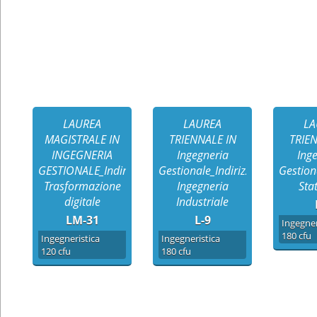
LAUREA
LAUREA
LA
MAGISTRALE IN
TRIENNALE IN
TRIE
INGEGNERIA
Ingegneria
Ing
GESTIONALE_Indirizzo
Gestionale_Indirizzo
Gestion
Trasformazione
Ingegneria
Sta
digitale
Industriale
LM-31
L-9
Ingegner
180 cfu
Ingegneristica
Ingegneristica
120 cfu
180 cfu