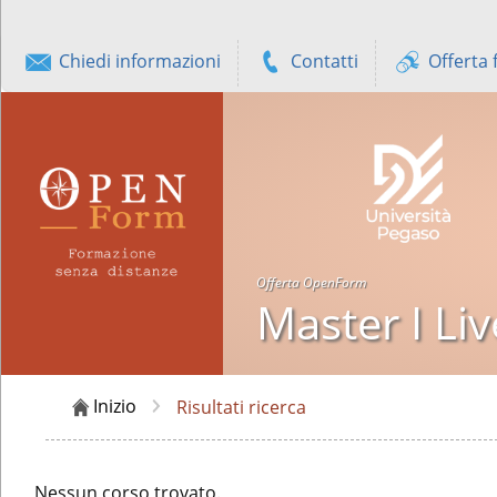
Chiedi informazioni
Contatti
Offerta 
Offerta OpenForm
Master I Li
Inizio
Risultati ricerca
Nessun corso trovato.