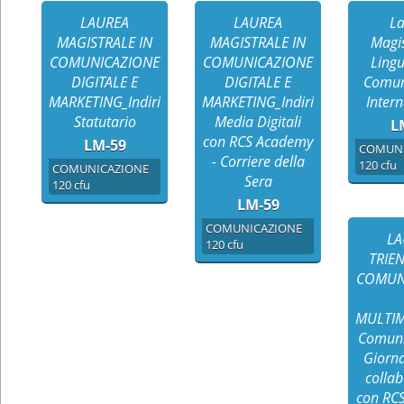
LAUREA
LAUREA
La
MAGISTRALE IN
MAGISTRALE IN
Magis
COMUNICAZIONE
COMUNICAZIONE
Lingu
DIGITALE E
DIGITALE E
Comun
MARKETING_Indirizzo
MARKETING_Indirizzo
Inter
Statutario
Media Digitali
L
con RCS Academy
LM-59
COMUNI
- Corriere della
120 cfu
COMUNICAZIONE
Sera
120 cfu
LM-59
COMUNICAZIONE
LA
120 cfu
TRIE
COMUN
MULTIME
Comuni
Giorna
colla
con RC