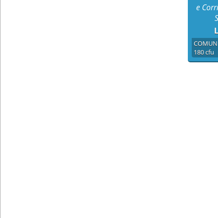
e Corr
L
COMUNI
180 cfu